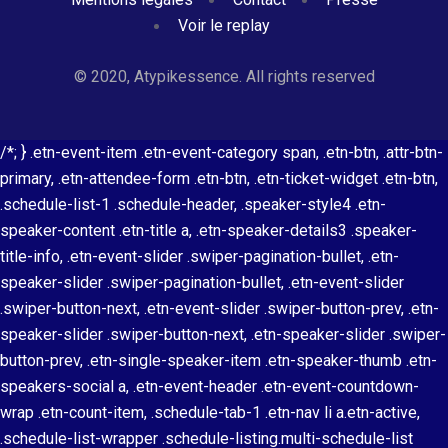
Voir le replay
© 2020, Atypikessence. All rights reserved
/*; } .etn-event-item .etn-event-category span, .etn-btn, .attr-btn-
primary, .etn-attendee-form .etn-btn, .etn-ticket-widget .etn-btn,
.schedule-list-1 .schedule-header, .speaker-style4 .etn-
speaker-content .etn-title a, .etn-speaker-details3 .speaker-
title-info, .etn-event-slider .swiper-pagination-bullet, .etn-
speaker-slider .swiper-pagination-bullet, .etn-event-slider
.swiper-button-next, .etn-event-slider .swiper-button-prev, .etn-
speaker-slider .swiper-button-next, .etn-speaker-slider .swiper-
button-prev, .etn-single-speaker-item .etn-speaker-thumb .etn-
speakers-social a, .etn-event-header .etn-event-countdown-
wrap .etn-count-item, .schedule-tab-1 .etn-nav li a.etn-active,
.schedule-list-wrapper .schedule-listing.multi-schedule-list