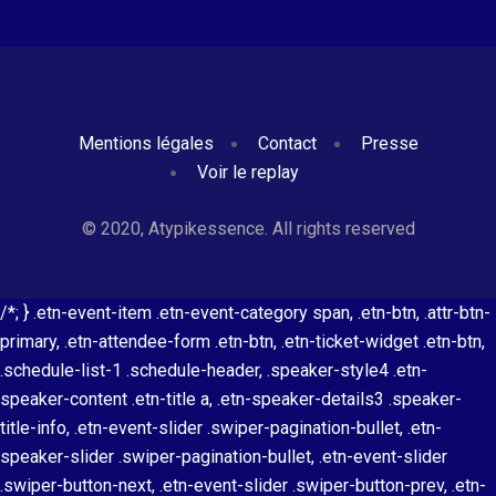
Mentions légales
Contact
Presse
Voir le replay
© 2020, Atypikessence. All rights reserved
/*; } .etn-event-item .etn-event-category span, .etn-btn, .attr-btn-
primary, .etn-attendee-form .etn-btn, .etn-ticket-widget .etn-btn,
.schedule-list-1 .schedule-header, .speaker-style4 .etn-
speaker-content .etn-title a, .etn-speaker-details3 .speaker-
title-info, .etn-event-slider .swiper-pagination-bullet, .etn-
speaker-slider .swiper-pagination-bullet, .etn-event-slider
.swiper-button-next, .etn-event-slider .swiper-button-prev, .etn-