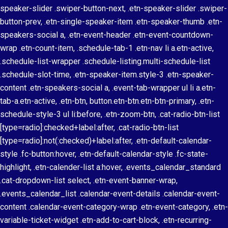
speaker-slider .swiper-button-next, .etn-speaker-slider .swiper-
button-prev, .etn-single-speaker-item .etn-speaker-thumb .etn-
speakers-social a, .etn-event-header .etn-event-countdown-
wrap .etn-count-item, .schedule-tab-1 .etn-nav li a.etn-active,
.schedule-list-wrapper .schedule-listing.multi-schedule-list
.schedule-slot-time, .etn-speaker-item.style-3 .etn-speaker-
content .etn-speakers-social a, .event-tab-wrapper ul li a.etn-
tab-a.etn-active, .etn-btn, button.etn-btn.etn-btn-primary, .etn-
schedule-style-3 ul li:before, .etn-zoom-btn, .cat-radio-btn-list
[type=radio]:checked+label:after, .cat-radio-btn-list
[type=radio]:not(:checked)+label:after, .etn-default-calendar-
style .fc-button:hover, .etn-default-calendar-style .fc-state-
highlight, .etn-calender-list a:hover, .events_calendar_standard
.cat-dropdown-list select, .etn-event-banner-wrap,
.events_calendar_list .calendar-event-details .calendar-event-
content .calendar-event-category-wrap .etn-event-category, .etn-
variable-ticket-widget .etn-add-to-cart-block, .etn-recurring-